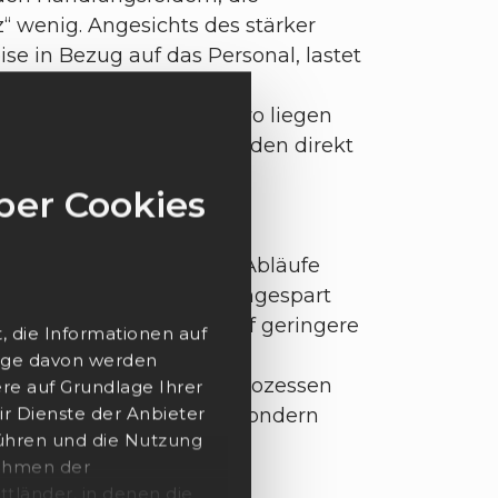
“ wenig. Angesichts des stärker
 in Bezug auf das Personal, lastet
uch aktiv steuern. Doch wo liegen
kurz greifen. Denn neben den direkt
s indirekte Kosten zu
ber Cookies
rgeldlogistik aktuell? Wo Abläufe
m Ende wertvolle Zeit eingespart
kere Prozesse und somit auf geringere
 die Informationen auf
nige davon werden
lten an papierbasierten Prozessen
re auf Grundlage Ihrer
m Ende nicht nur Zeit, sondern
ir Dienste der Anbieter
ühren und die Nutzung
stan
Rahmen der
ttländer, in denen die