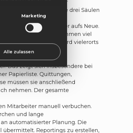
alen, der Zentrale und der
l geeignete Maßnahmen
enzial weisen dabei alle drei Säulen
ewährleisten.
Marketing
en – und das immer wieder aufs Neue.
nnen Ihre Einwilligung
läufen. Abgabeprozesse nehmen viel
ormationen finden Sie in
ntifizieren. Gesteuert wird vielerorts
echtmäßigkeit der
.
t sich bringen.
Alle zulassen
siven Prozessen.
r. Das zeigt sich insbesondere bei
er Papierliste. Quittungen,
ese müssen sie anschließend
ruch nehmen. Der gesamte
sen Mitarbeiter manuell verbuchen.
rchen und lange
n automatisierter Planung. Die
bermittelt. Reportings zu erstellen,