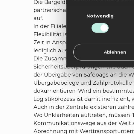
Die Bargeldlogistik im Retail ist dre
DSGVO nicht gilt, nicht
Einwilligungsauswahl
partnerschaftlichen Arbeit mit den 
ergriffen, um ein der EU
Notwendig
auf.
In der Filiale müssen Mitarbeiter W
Mit Ihrer Einstellung wil
Flexibilität ist somit eingeschränkt
mit Wirkung für die Zuku
Zeit in Anspruch und bergen Fehlerque
unserer
Datenschutzerk
aufgrund der Einwilligun
lediglich aus dem Büro heraus, dabei
Ablehnen
Die Zusammenarbeit mit Werttranspo
Impressum
Sicherheitsüberprüfungen wie auch d
der Übergabe von Safebags an die WTU
Übergabebelege und Zählprotokolle f
dokumentieren. Wird ein bestimmtes
Logistikprozess ist damit ineffizient
Auch in der Zentrale existieren zahl
Wo Unklarheiten auftreten, müssen
Kommunikationswege aus der Welt sc
Abrechnung mit Werttransportunterneh