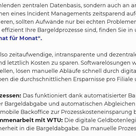
 fehlenden zentralen Datenbasis, sondern auch an
en eines Incident Managements zeitsparend aufge
eren, sollten Aufwände nur bei echten Problemen 
ffizient Ihre Bargeldprozesse sind, finden Sie i
nat für Monat“.
also zeitaufwendige, intransparente und dezentrale
d letztlich Kosten zu sparen. Softwarelösungen wie
tellen, lösen manuelle Abläufe schnell durch digit
n die durchschnittlichen Ersparnisse pro Filiale
ozessen:
Das funktioniert dank automatisierter Ba
er Bargeldabgabe und automatischen Abgleichen
 mobile Backoffice zur Prozesskosteneinsparung b
sammenarbeit mit WTU:
Die digitale Geldbotenlegi
erheit in die Bargeldabgabe. Da manuelle Prozesse