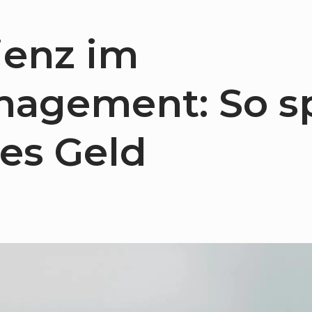
ienz im
agement: So s
res Geld