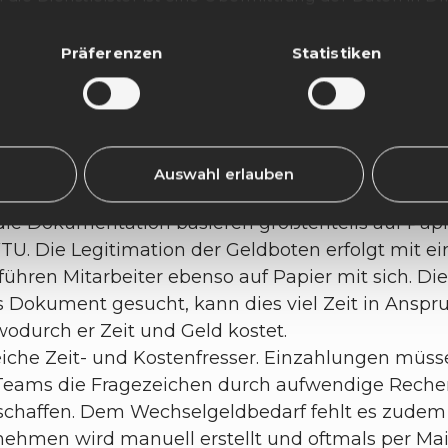
igeteilt: ein Zusammenwirken der Prozesse aus Fili
 ausgeschlossen. Es werden in diesen Fällen gleichwoh
Werttransportunternehmen (WTU). Optimierungspot
 bzw. der DSGVO gleichwertiges Datenschutzniveau zu g
Präferenzen
Statistiken
echselgeldbestellungen häufig manuell durchführ
ligen Sie in die oben beschriebenen Vorgänge ein. Sie kö
. Im Tresormanagement fehlt es an effizienten Ab
nft unter Datenschutz-Einstellung widerrufen. Mehr Inf
llen. Differenzen lassen sich allenfalls schwer ide
lärung
. Durch den Widerruf der Einwilligung wird die R
g bis zum Widerruf erfolgten Verarbeitung nicht berührt
 würde ein mobiles Backoffice Zeitersparnisse mi
Auswahl erlauben
rtunternehmen ist meist dominiert von zeitinten
ie Dokumentation basieren größtenteils auf Papie
. Die Legitimation der Geldboten erfolgt mit ein
ühren Mitarbeiter ebenso auf Papier mit sich. Di
 Dokument gesucht, kann dies viel Zeit in Ansp
, wodurch er Zeit und Geld kostet.
reiche Zeit- und Kostenfresser. Einzahlungen müs
 Teams die Fragezeichen durch aufwendige Reche
haffen. Dem Wechselgeldbedarf fehlt es zudem a
men wird manuell erstellt und oftmals per Mail ü