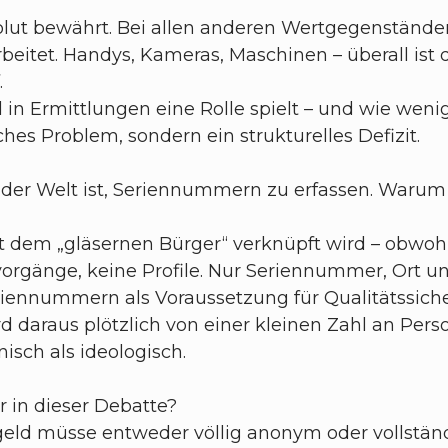
t bewährt. Bei allen anderen Wertgegenständen 
rbeitet. Handys, Kameras, Maschinen – überall ist 
.
d in Ermittlungen eine Rolle spielt – und wie wen
isches Problem, sondern ein strukturelles Defizit.
f der Welt ist, Seriennummern zu erfassen. Waru
it dem „gläsernen Bürger“ verknüpft wird – obwohl
orgänge, keine Profile. Nur Seriennummer, Ort un
riennummern als Voraussetzung für Qualitätssich
d daraus plötzlich von einer kleinen Zahl an Pers
nisch als ideologisch.
r in dieser Debatte?
ld müsse entweder völlig anonym oder vollständig 