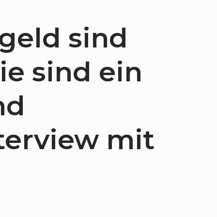
geld sind
ie sind ein
nd
terview mit