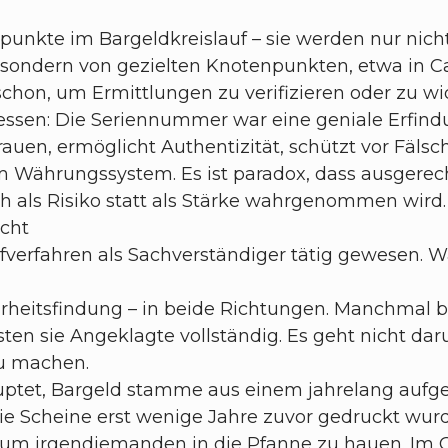
punkte im Bargeldkreislauf – sie werden nur nich
 sondern von gezielten Knotenpunkten, etwa in 
 schon, um Ermittlungen zu verifizieren oder zu wi
essen: Die Seriennummer war eine geniale Erfind
trauen, ermöglicht Authentizität, schützt vor Fäls
Währungssystem. Es ist paradox, dass ausgerech
ich als Risiko statt als Stärke wahrgenommen wird.
acht
rafverfahren als Sachverständiger tätig gewesen.
hrheitsfindung – in beide Richtungen. Manchmal be
ten sie Angeklagte vollständig. Es geht nicht da
zu machen.
uptet, Bargeld stamme aus einem jahrelang aufg
e Scheine erst wenige Jahre zuvor gedruckt wurd
, um irgendjemanden in die Pfanne zu hauen. Im Geg