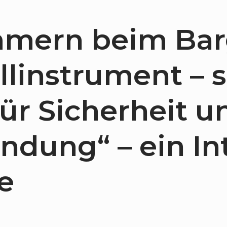
mern beim Bar
llinstrument – s
ür Sicherheit u
ndung“ – ein In
e