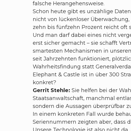
falsche Herangehensweise.
Schon heute gibt es unzählige Daten
nicht von lückenloser Überwachung,
zehn bis fünfzehn Prozent reicht oft
Und man darf dabei eines nicht verg
erst sicher gemacht – sie schafft Ver
smartesten Mechanismen in unserem 
seit Jahrzehnten funktioniert, plötzl
Wahrheitsfindung statt Generalverd
Elephant & Castle ist in über 300 St
konkret?
Gerrit Stehle:
Sie helfen bei der Wa
Staatsanwaltschaft, manchmal entlas
sondern die Aussagen überprüfbar 
In einem konkreten Fall wurde beha
Seriennummern zeigten aber, dass di
Unsere Technologie ist also nicht da