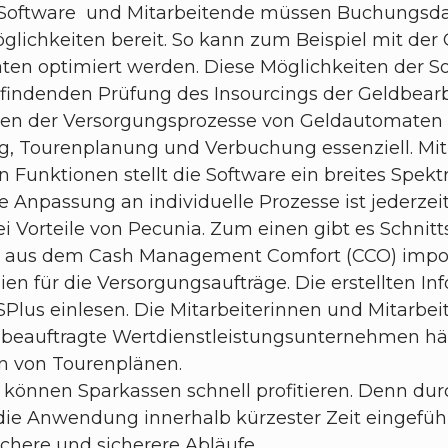
 Software und Mitarbeitende müssen Buchungsdat
lichkeiten bereit. So kann zum Beispiel mit der 
en optimiert werden. Diese Möglichkeiten der So
attfindenden Prüfung des Insourcings der Geldbear
hmen der Versorgungsprozesse von Geldautomaten 
g, Tourenplanung und Verbuchung essenziell. Mit
an Funktionen stellt die Software ein breites Sp
ie Anpassung an individuelle Prozesse ist jederzei
ei Vorteile von Pecunia. Zum einen gibt es Schnit
ach aus dem Cash Management Comfort (CCO) impor
n für die Versorgungsaufträge. Die erstellten In
lus einlesen. Die Mitarbeiterinnen und Mitarbe
 beauftragte Wertdienstleistungsunternehmen häl
en von Tourenplänen.
 können Sparkassen schnell profitieren. Denn du
 die Anwendung innerhalb kürzester Zeit eingefü
fachere und sicherere Abläufe.