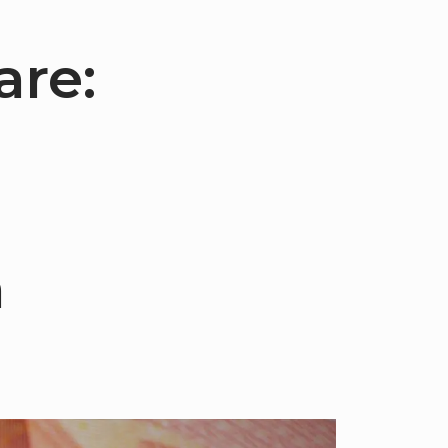
are:
n