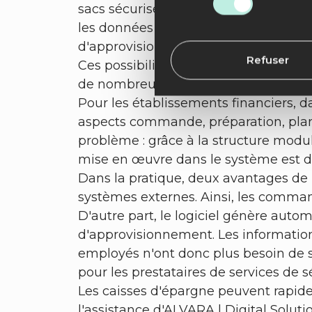
sacs sécurisés de pièces se fait sans
les données de comptabilisation. Pecu
d'approvisionnement des distributeur
Refuser
Ces possibilités de la solution logic
de nombreux établissements du réins
Pour les établissements financiers, 
aspects commande, préparation, plani
problème : grâce à la structure modula
mise en œuvre dans le système est do
Dans la pratique, deux avantages de P
systèmes externes. Ainsi, les comm
D'autre part, le logiciel génère aut
d'approvisionnement. Les information
employés n'ont donc plus besoin de 
pour les prestataires de services de
Les caisses d'épargne peuvent rapideme
l'assistance d'ALVARA | Digital Solut