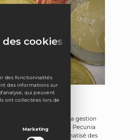
 des cookies
r des fonctionnalités
nt des informations sur
 d'analyse, qui peuvent
s ont collectées lors de
lutions numériques pour la gestion
e des pièces via le logiciel Pecunia
Marketing
En effet, le comptage automatisé des