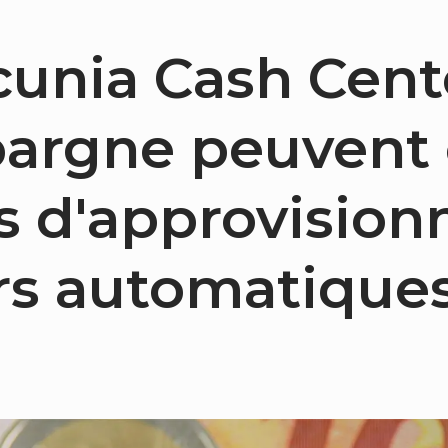
cunia Cash Cente
pargne peuvent
us d'approvisio
rs automatiques 