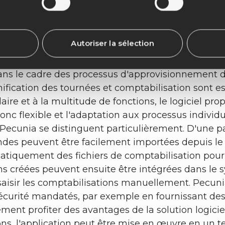
 rupture de médias grâce au logiciel, et les emplo
nia offre encore bien plus de possibilités. Par ex
s automatiques de billets peut également être opt
Autoriser la sélection
ielle sont actuellement particulièrement intéressa
ourcing du traitement des espèces.
dans le cadre des processus d'approvisionnement d
fication des tournées et comptabilisation sont es
ire et à la multitude de fonctions, le logiciel pro
nc flexible et l'adaptation aux processus individ
ecunia se distinguent particulièrement. D'une part
andes peuvent être facilement importées depuis 
omatiquement des fichiers de comptabilisation po
s créées peuvent ensuite être intégrées dans le 
saisir les comptabilisations manuellement. Pecun
 sécurité mandatés, par exemple en fournissant des
nt profiter des avantages de la solution logiciell
ions, l'application peut être mise en œuvre en un t