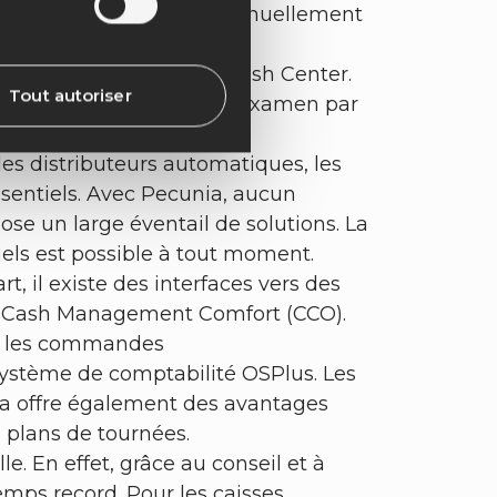
yés n'ont plus à établir manuellement
emple, le processus
imisé avec le logiciel Cash Center.
Tout autoriser
ntes dans le contexte de l'examen par
es distributeurs automatiques, les
sentiels. Avec Pecunia, aucun
pose un large éventail de solutions. La
uels est possible à tout moment.
, il existe des interfaces vers des
le Cash Management Comfort (CCO).
ur les commandes
système de comptabilité OSPlus. Les
ia offre également des avantages
 plans de tournées.
e. En effet, grâce au conseil et à
emps record. Pour les caisses