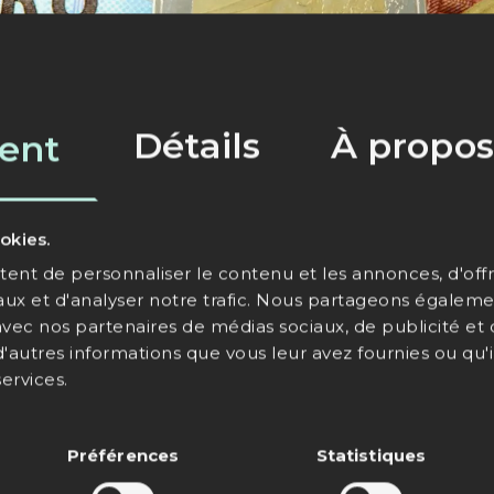
Détails
À propos
ent
okies.
nt de personnaliser le contenu et les annonces, d'offri
aux et d'analyser notre trafic. Nous partageons égaleme
e avec nos partenaires de médias sociaux, de publicité et
'autres informations que vous leur avez fournies ou qu'il
services.
mbreuses caisses d'épargne s'appuient sur des so
ements gèrent, entre autres, le processus de collect
Préférences
Statistiques
ons – et bénéficient ainsi d'un gain d'efficacité. 