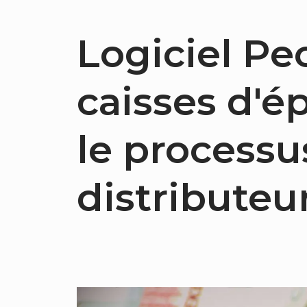
Logiciel Pe
caisses d'é
le process
distributeu